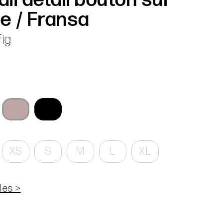
 / Fransa
ig
XS
S
M
L
XL
les >