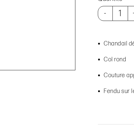
-
Chandail d
Col rond
Couture ap
Fendu sur l