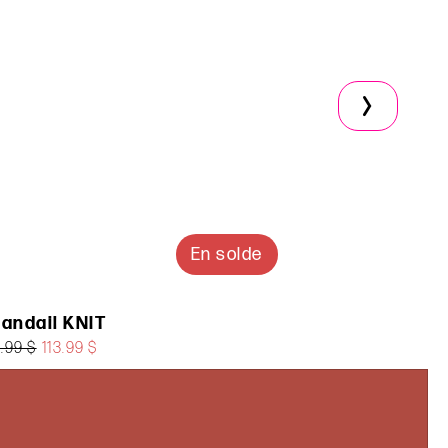
En solde
andail KNIT
Chandail G
.99 $
113.99 $
105.00 $