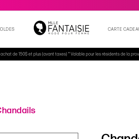
SOLDES
CARTE CADEA
t achat de 150$ et plus (avant taxes) * Valable pour les résidents de la p
Chandails
Chanda