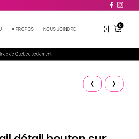
0
U
À PROPOS
NOUS JOINDRE
rovince de Québec seulement.
il détail bouton sur