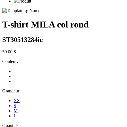
T-shirt MILA col rond
ST30513284ic
59.00 $
Couleur:
Grandeur:
XS
S
M
L
Quantité