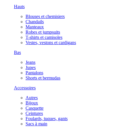
Hauts
Blouses et chemisiers
Chandails
Manteaux
Robes et jumpsuits
T-shirts et camisoles
Vestes, vestons et cardigans
Bas
Jeans
Jupes
Pantalons
Shorts et bermudas
Accessoires
Autres
Bijoux
Casquette
Ceintures
Foulards, tuques, gants
Sacs à main