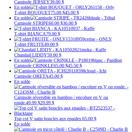
Camisole JERSEY
39.00 $
En solde
T-shirt BOUQUET
75.00 $
45.00 $
En solde
Camisole STRIPE
60.00 $
36.00 $
T-shirt BIANCA
79.00 $
T-shirt FRUITE
49.00 $
Chandail LIDDY
59.00 $
En solde
Camisole CRINKLE
65.00 $
45.50 $
Camisole ORETA
45.00 $
En solde
Camisole réversible en bamboo / encolure en V ou
ronde.
49.99 $
29.99 $
Top col V satin boucles aux epaules
65.00 $
En solde