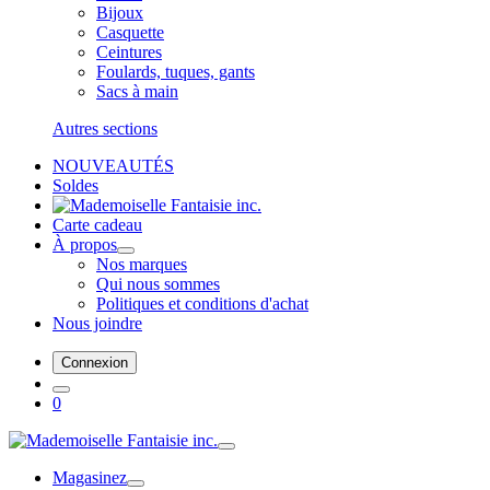
Bijoux
Casquette
Ceintures
Foulards, tuques, gants
Sacs à main
Autres sections
NOUVEAUTÉS
Soldes
Carte cadeau
À propos
Nos marques
Qui nous sommes
Politiques et conditions d'achat
Nous joindre
Connexion
0
Magasinez