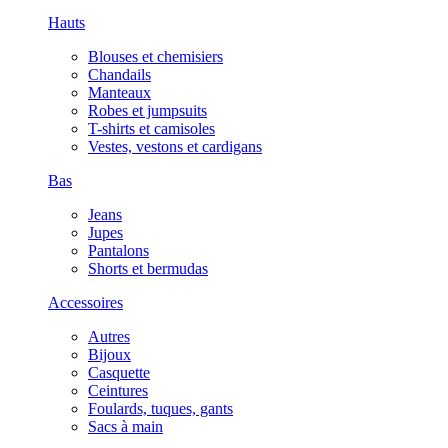
Hauts
Blouses et chemisiers
Chandails
Manteaux
Robes et jumpsuits
T-shirts et camisoles
Vestes, vestons et cardigans
Bas
Jeans
Jupes
Pantalons
Shorts et bermudas
Accessoires
Autres
Bijoux
Casquette
Ceintures
Foulards, tuques, gants
Sacs à main