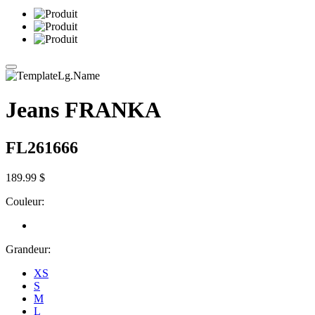
Jeans FRANKA
FL261666
189.99 $
Couleur:
Grandeur:
XS
S
M
L