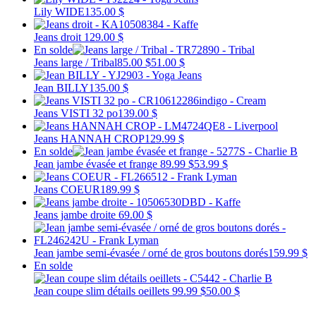
Lily WIDE
135.00 $
Jeans droit
129.00 $
En solde
Jeans large / Tribal
85.00 $
51.00 $
Jean BILLY
135.00 $
Jeans VISTI 32 po
139.00 $
Jeans HANNAH CROP
129.99 $
En solde
Jean jambe évasée et frange
89.99 $
53.99 $
Jeans COEUR
189.99 $
Jeans jambe droite
69.00 $
Jean jambe semi-évasée / orné de gros boutons dorés
159.99 $
En solde
Jean coupe slim détails oeillets
99.99 $
50.00 $