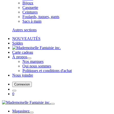
Bijoux
Casquette
Ceintures
Foulards, tuques, gants
Sacs à main
Autres sections
NOUVEAUTÉS
Soldes
Carte cadeau
À propos
Nos marques
Qui nous sommes
Politiques et conditions d'achat
Nous joindre
Connexion
0
Magasinez