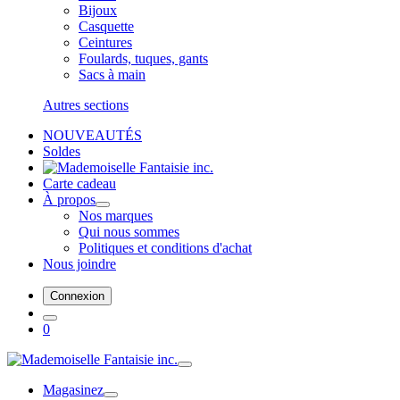
Bijoux
Casquette
Ceintures
Foulards, tuques, gants
Sacs à main
Autres sections
NOUVEAUTÉS
Soldes
Carte cadeau
À propos
Nos marques
Qui nous sommes
Politiques et conditions d'achat
Nous joindre
Connexion
0
Magasinez