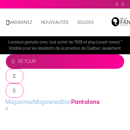
MAGASINEZ
NOUVEAUTÉS
SOLDES
Livraison gratuite avec tout achat de 150$ et plus (avant taxes) *
Valable pour les résidents de la province de Québec seulement.
RETOUR
Magasinez
Magasinez
Bas
Pantalons