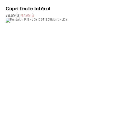
Capri fente latéral
79.99 $
47.99 $