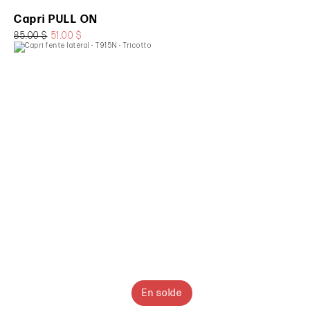
Capri PULL ON
85.00 $
51.00 $
En solde