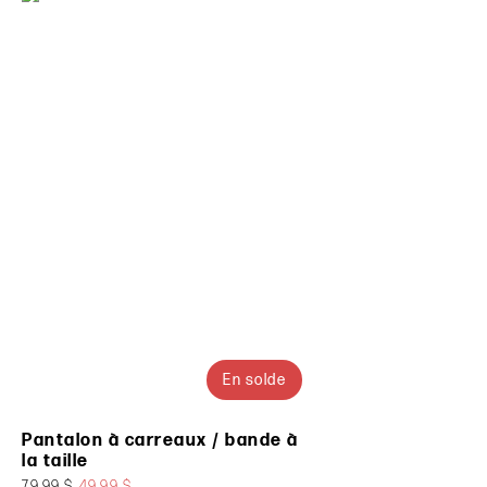
En solde
Pantalon à carreaux / bande à
la taille
79.99 $
49.99 $