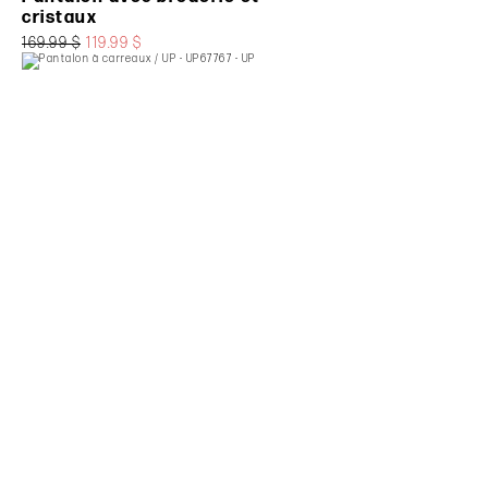
cristaux
169.99 $
119.99 $