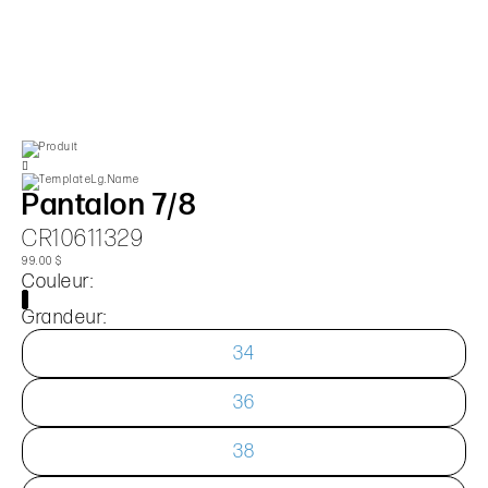
Pantalon 7/8
CR10611329
99.00 $
Couleur:
Grandeur:
34
36
38