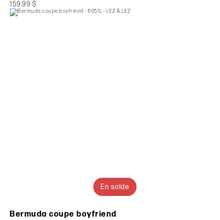
159.99 $
En solde
Bermuda coupe boyfriend