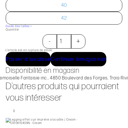
40
42
Guide des tailles >
Quantité
-
+
L’article est en rupture de stock.
Passer à la caisse
Continuer à magasiner
Disponibilité en magasin
moiselle Fantaisie inc., 4850 Boulevard des Forges, Trois-Riv
D'autres produits qui pourraient
vous intéresser