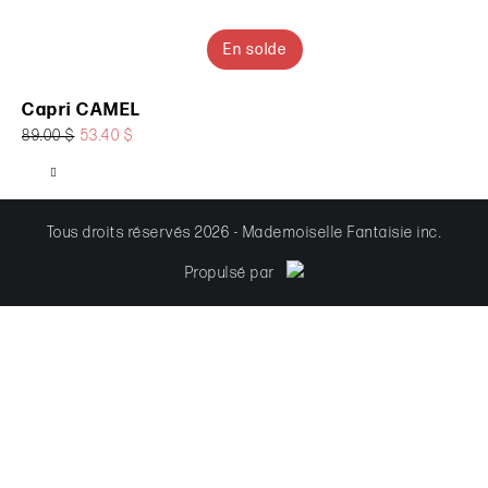
En solde
Capri CAMEL
89.00 $
53.40 $
Tous droits réservés 2026 - Mademoiselle Fantaisie inc.
Propulsé par