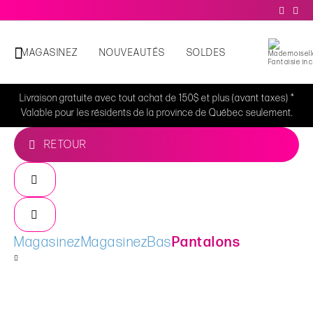
MAGASINEZ
NOUVEAUTÉS
SOLDES
Livraison gratuite avec tout achat de 150$ et plus (avant taxes) *
Valable pour les résidents de la province de Québec seulement.
RETOUR
Magasinez
Magasinez
Bas
Pantalons