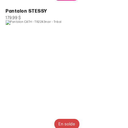
Pantalon STESSY
179.99 $
En solde