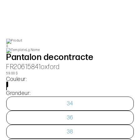
Pantalon decontracte
FR20615841oxford
59.00 $
Couleur:
Grandeur:
34
36
38