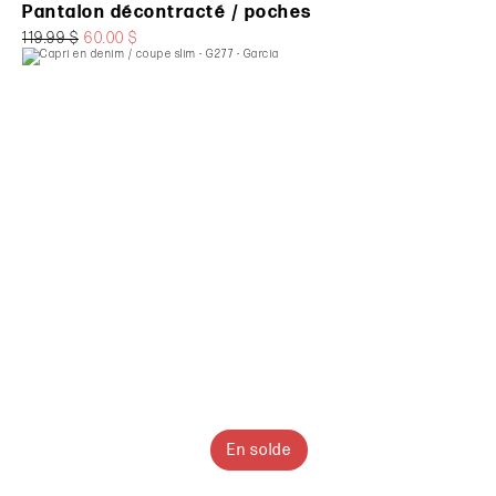
Pantalon décontracté / poches
119.99 $
60.00 $
En solde