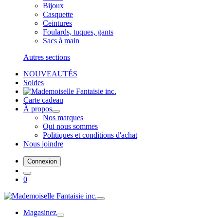
Bijoux
Casquette
Ceintures
Foulards, tuques, gants
Sacs à main
Autres sections
NOUVEAUTÉS
Soldes
Carte cadeau
À propos
Nos marques
Qui nous sommes
Politiques et conditions d'achat
Nous joindre
Connexion
0
Magasinez