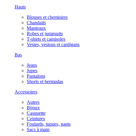
Hauts
Blouses et chemisiers
Chandails
Manteaux
Robes et jumpsuits
T-shirts et camisoles
Vestes, vestons et cardigans
Bas
Jeans
Jupes
Pantalons
Shorts et bermudas
Accessoires
Autres
Bijoux
Casquette
Ceintures
Foulards, tuques, gants
Sacs à main