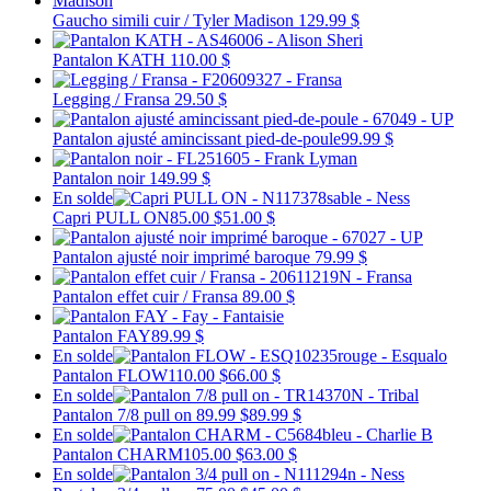
Gaucho simili cuir / Tyler Madison
129.99 $
Pantalon KATH
110.00 $
Legging / Fransa
29.50 $
Pantalon ajusté amincissant pied-de-poule
99.99 $
Pantalon noir
149.99 $
En solde
Capri PULL ON
85.00 $
51.00 $
Pantalon ajusté noir imprimé baroque
79.99 $
Pantalon effet cuir / Fransa
89.00 $
Pantalon FAY
89.99 $
En solde
Pantalon FLOW
110.00 $
66.00 $
En solde
Pantalon 7/8 pull on
89.99 $
89.99 $
En solde
Pantalon CHARM
105.00 $
63.00 $
En solde