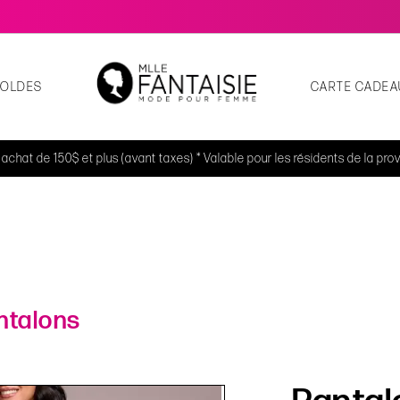
SOLDES
CARTE CADEA
t achat de 150$ et plus (avant taxes) * Valable pour les résidents de la p
ntalons