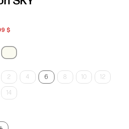
on SKY
99 $
2
4
6
8
10
12
14
+