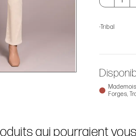
-Tribal
Disponib
Mademoise
Forges, Tr
oduits qui pourraient vou