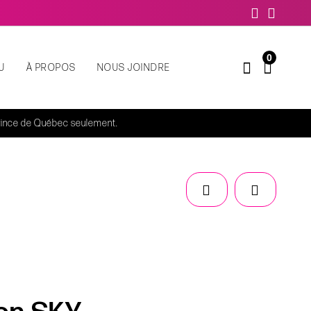
0
U
À PROPOS
NOUS JOINDRE
rovince de Québec seulement.