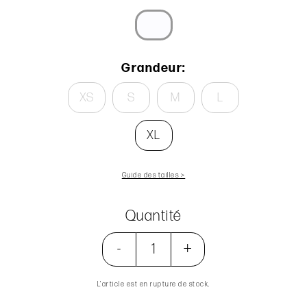
Grandeur:
XS
S
M
L
XL
Guide des tailles >
Quantité
-
+
L’article est en rupture de stock.