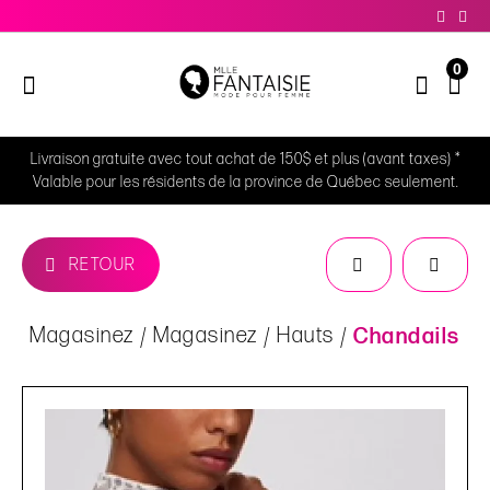
0
Livraison gratuite avec tout achat de 150$ et plus (avant taxes) *
Valable pour les résidents de la province de Québec seulement.
RETOUR
Magasinez
Magasinez
Hauts
Chandails