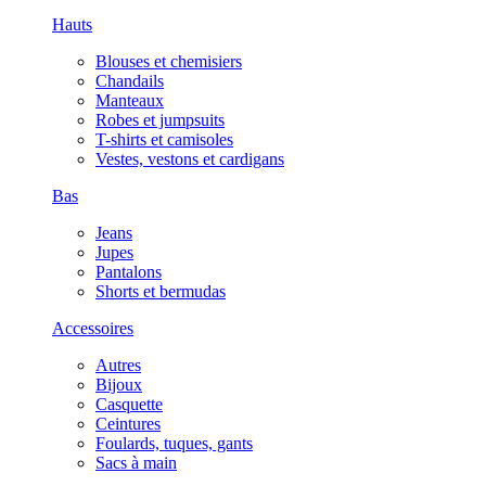
Hauts
Blouses et chemisiers
Chandails
Manteaux
Robes et jumpsuits
T-shirts et camisoles
Vestes, vestons et cardigans
Bas
Jeans
Jupes
Pantalons
Shorts et bermudas
Accessoires
Autres
Bijoux
Casquette
Ceintures
Foulards, tuques, gants
Sacs à main