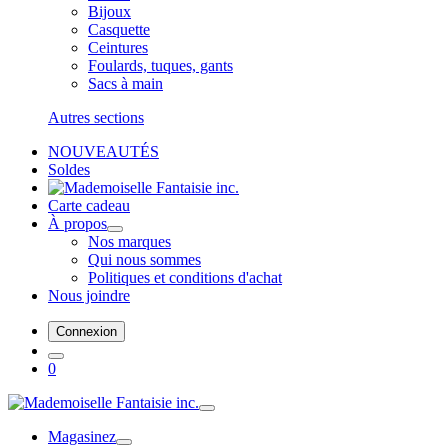
Bijoux
Casquette
Ceintures
Foulards, tuques, gants
Sacs à main
Autres sections
NOUVEAUTÉS
Soldes
Carte cadeau
À propos
Nos marques
Qui nous sommes
Politiques et conditions d'achat
Nous joindre
Connexion
0
Magasinez