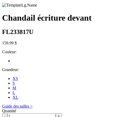
Chandail écriture devant
FL233817U
159.99 $
Couleur:
Grandeur:
XS
S
M
L
XL
Guide des tailles >
Quantité
-
+