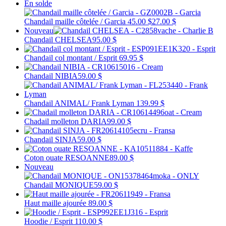
En solde
Chandail maille côtelée / Garcia
45.00 $
27.00 $
Nouveau
Chandail CHELSEA
95.00 $
Chandail col montant / Esprit
69.95 $
Chandail NIBIA
59.00 $
Chandail ANIMAL/ Frank Lyman
139.99 $
Chadail molleton DARIA
99.00 $
Chandail SINJA
59.00 $
Coton ouate RESOANNE
89.00 $
Nouveau
Chandail MONIQUE
59.00 $
Haut maille ajourée
89.00 $
Hoodie / Esprit
110.00 $