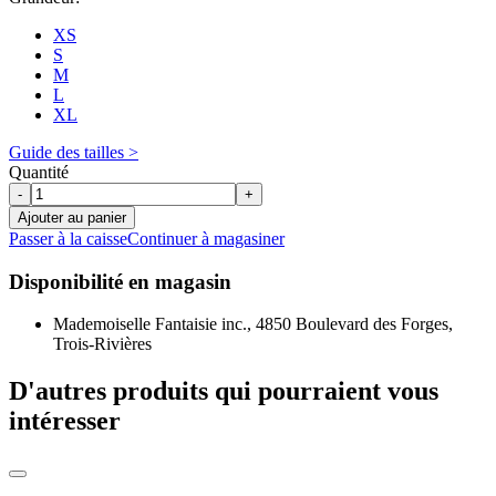
XS
S
M
L
XL
Guide des tailles >
Quantité
-
+
Ajouter au panier
Passer à la caisse
Continuer à magasiner
Disponibilité en magasin
Mademoiselle Fantaisie inc., 4850 Boulevard des Forges,
Trois-Rivières
D'autres produits qui pourraient vous
intéresser