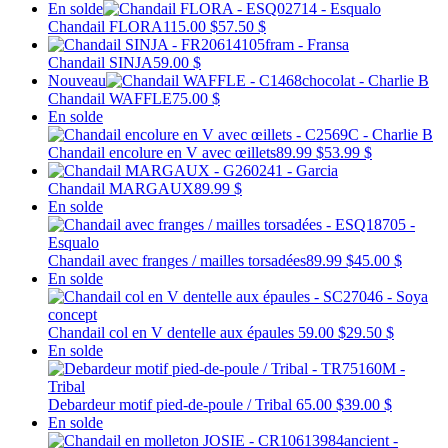
En solde
Chandail FLORA
115.00 $
57.50 $
Chandail SINJA
59.00 $
Nouveau
Chandail WAFFLE
75.00 $
En solde
Chandail encolure en V avec œillets
89.99 $
53.99 $
Chandail MARGAUX
89.99 $
En solde
Chandail avec franges / mailles torsadées
89.99 $
45.00 $
En solde
Chandail col en V dentelle aux épaules
59.00 $
29.50 $
En solde
Debardeur motif pied-de-poule / Tribal
65.00 $
39.00 $
En solde