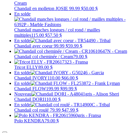
Chandail en molleton JOSIE
99.99 $
50.00 $
En solde
Chandail manches longues / col rond / mailles
multiples
115.00 $
57.50 $
En solde
Chandail avec coeur
99.99 $
59.99 $
Chandail col cheminée / Cream
79.00 $
Tricot ELLY
89.00 $
En solde
Chandail IVORY
110.00 $
66.00 $
En solde
Chandail FLOW
199.99 $
99.99 $
Nouveau
Chandail DORI
110.00 $
En solde
Chandail col roulé
79.99 $
47.99 $
Polo KENDRA
79.00 $