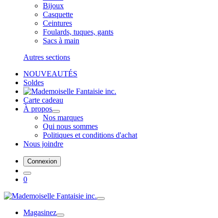
Bijoux
Casquette
Ceintures
Foulards, tuques, gants
Sacs à main
Autres sections
NOUVEAUTÉS
Soldes
Carte cadeau
À propos
Nos marques
Qui nous sommes
Politiques et conditions d'achat
Nous joindre
Connexion
0
Magasinez