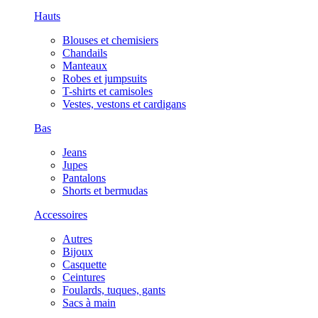
Hauts
Blouses et chemisiers
Chandails
Manteaux
Robes et jumpsuits
T-shirts et camisoles
Vestes, vestons et cardigans
Bas
Jeans
Jupes
Pantalons
Shorts et bermudas
Accessoires
Autres
Bijoux
Casquette
Ceintures
Foulards, tuques, gants
Sacs à main