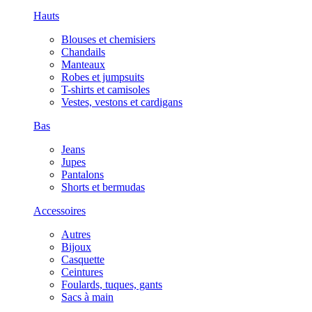
Hauts
Blouses et chemisiers
Chandails
Manteaux
Robes et jumpsuits
T-shirts et camisoles
Vestes, vestons et cardigans
Bas
Jeans
Jupes
Pantalons
Shorts et bermudas
Accessoires
Autres
Bijoux
Casquette
Ceintures
Foulards, tuques, gants
Sacs à main