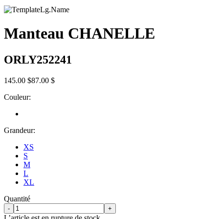
Manteau CHANELLE
ORLY252241
145.00 $
87.00 $
Couleur:
Grandeur:
XS
S
M
L
XL
Quantité
-
+
L’article est en rupture de stock.