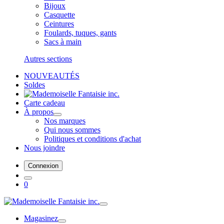
Bijoux
Casquette
Ceintures
Foulards, tuques, gants
Sacs à main
Autres sections
NOUVEAUTÉS
Soldes
Carte cadeau
À propos
Nos marques
Qui nous sommes
Politiques et conditions d'achat
Nous joindre
Connexion
0
Magasinez