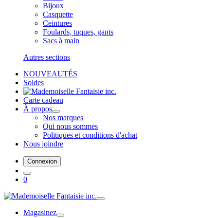
Bijoux
Casquette
Ceintures
Foulards, tuques, gants
Sacs à main
Autres sections
NOUVEAUTÉS
Soldes
Carte cadeau
À propos
Nos marques
Qui nous sommes
Politiques et conditions d'achat
Nous joindre
Connexion
0
Magasinez