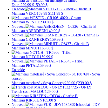
Manteau de transition en mélange de laine /
Esprit
229.99 $
159.99 $
En solde
Manteau VERO
159.99 $
111.99 $
Manteau WESTIE
239.00 $
Nouveau
Manteau ABERDEEN
149.99 $
Nouveau
Manteau CRANBERRY
159.99 $
Nouveau
Manteau MINUIT
165.00 $
Manteau NOTCH
159.99 $
Nouveau
Manteau PETAL
159.99 $
En solde
Manteau matelassé / Soya Concept
239.00 $
239.00 $
Trench coat MALOU
129.00 $
Manteau KIRSTEN
165.00 $
Nouveau