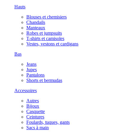
Hauts
Blouses et chemisiers
Chandails
Manteaux
Robes et jumpsuits
T-shirts et camisoles
Vestes, vestons et cardigans
Bas
Jeans
Jupes
Pantalons
Shorts et bermudas
Accessoires
Autres
Bijoux
Casquette
Ceintures
Foulards, tuques, gants
Sacs à main