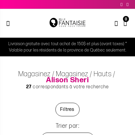
0
Livraison gratuite avec tout achat de 150$ et plus (avant taxes) *
Valable pour les résidents de la province de Québec seulement.
Magasinez
Magasinez
Hauts
Alison Sheri
27
correspondants à votre recherche
Filtres
Trier par: