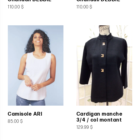
110.00 $
110.00 $
Camisole ARI
Cardigan manche
3/4 / col montant
85.00 $
129.99 $