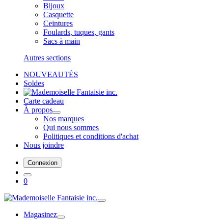
Bijoux
Casquette
Ceintures
Foulards, tuques, gants
Sacs à main
Autres sections
NOUVEAUTÉS
Soldes
Carte cadeau
À propos
Nos marques
Qui nous sommes
Politiques et conditions d'achat
Nous joindre
Connexion
0
Magasinez