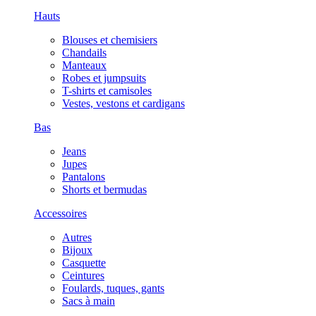
Hauts
Blouses et chemisiers
Chandails
Manteaux
Robes et jumpsuits
T-shirts et camisoles
Vestes, vestons et cardigans
Bas
Jeans
Jupes
Pantalons
Shorts et bermudas
Accessoires
Autres
Bijoux
Casquette
Ceintures
Foulards, tuques, gants
Sacs à main