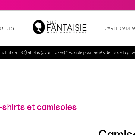
SOLDES
CARTE CADEA
t achat de 150$ et plus (avant taxes) * Valable pour les résidents de la p
-shirts et camisoles
Camiso