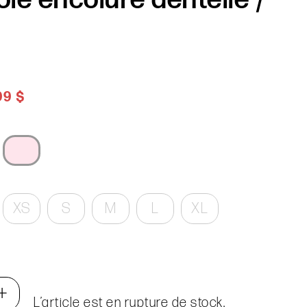
99 $
XS
S
M
L
XL
+
L’article est en rupture de stock.