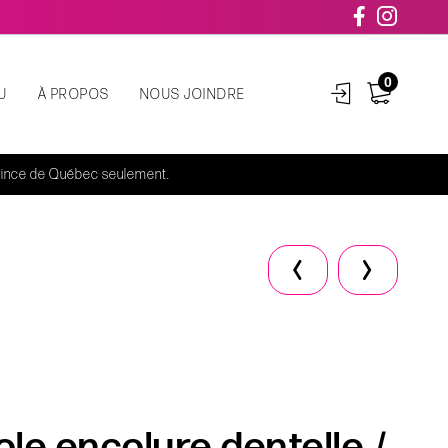
0
U
À PROPOS
NOUS JOINDRE
rovince de Québec seulement.
le encolure dentelle /