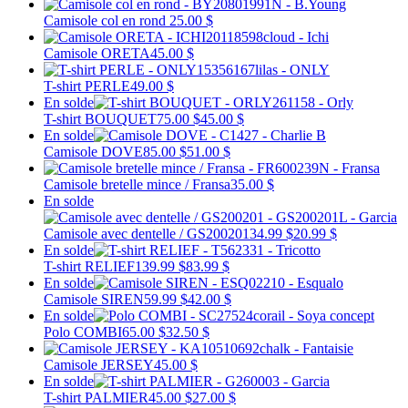
Camisole col en rond
25.00 $
Camisole ORETA
45.00 $
T-shirt PERLE
49.00 $
En solde
T-shirt BOUQUET
75.00 $
45.00 $
En solde
Camisole DOVE
85.00 $
51.00 $
Camisole bretelle mince / Fransa
35.00 $
En solde
Camisole avec dentelle / GS200201
34.99 $
20.99 $
En solde
T-shirt RELIEF
139.99 $
83.99 $
En solde
Camisole SIREN
59.99 $
42.00 $
En solde
Polo COMBI
65.00 $
32.50 $
Camisole JERSEY
45.00 $
En solde
T-shirt PALMIER
45.00 $
27.00 $