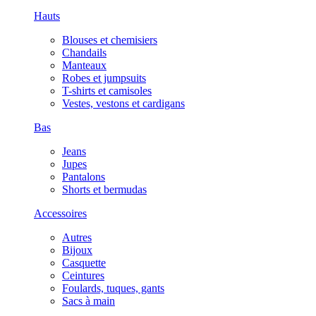
Hauts
Blouses et chemisiers
Chandails
Manteaux
Robes et jumpsuits
T-shirts et camisoles
Vestes, vestons et cardigans
Bas
Jeans
Jupes
Pantalons
Shorts et bermudas
Accessoires
Autres
Bijoux
Casquette
Ceintures
Foulards, tuques, gants
Sacs à main