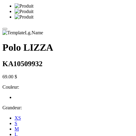
Polo LIZZA
KA10509932
69.00 $
Couleur:
Grandeur:
XS
S
M
L