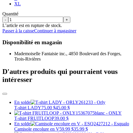
XL
Quantité
-
+
L’article est en rupture de stock.
Passer à la caisse
Continuer à magasiner
Disponibilité en magasin
Mademoiselle Fantaisie inc., 4850 Boulevard des Forges,
Trois-Rivières
D'autres produits qui pourraient vous
intéresser
En solde
T-shirt LADY
75.00 $
45.00 $
T-shirt FRUITLOOP
39.00 $
En solde
Camisole encolure en V
59.99 $
35.99 $