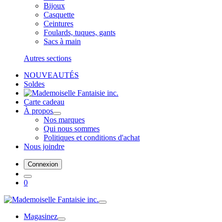
Bijoux
Casquette
Ceintures
Foulards, tuques, gants
Sacs à main
Autres sections
NOUVEAUTÉS
Soldes
Carte cadeau
À propos
Nos marques
Qui nous sommes
Politiques et conditions d'achat
Nous joindre
Connexion
0
Magasinez