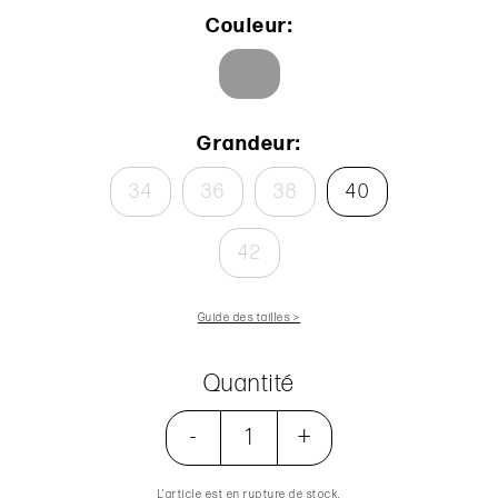
Couleur:
Grandeur:
34
36
38
40
42
Guide des tailles >
Quantité
-
+
L’article est en rupture de stock.