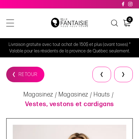
0
Livraison gratuite avec tout achat de 150$ et plus (avant taxes) *
Valable pour les résidents de la province de Québec seulement.
RETOUR
Magasinez
Magasinez
Hauts
Vestes, vestons et cardigans