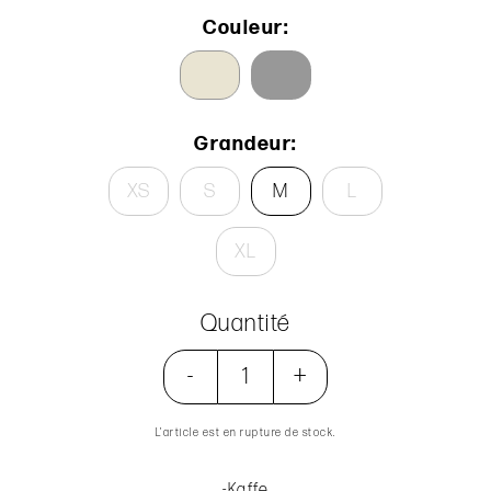
Couleur:
Grandeur:
XS
S
M
L
XL
Quantité
-
+
L’article est en rupture de stock.
-Kaffe