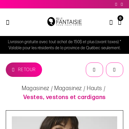
0
Livraison gratuite avec tout achat de 150$ et plus (avant taxes) *
Valable pour les résidents de la province de Québec seulement.
RETOUR
Magasinez
Magasinez
Hauts
Vestes, vestons et cardigans