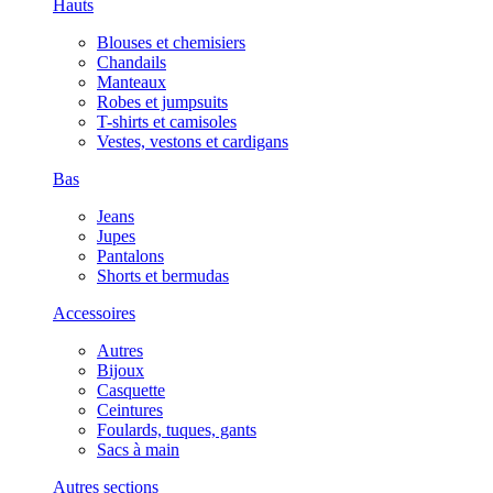
Hauts
Blouses et chemisiers
Chandails
Manteaux
Robes et jumpsuits
T-shirts et camisoles
Vestes, vestons et cardigans
Bas
Jeans
Jupes
Pantalons
Shorts et bermudas
Accessoires
Autres
Bijoux
Casquette
Ceintures
Foulards, tuques, gants
Sacs à main
Autres sections