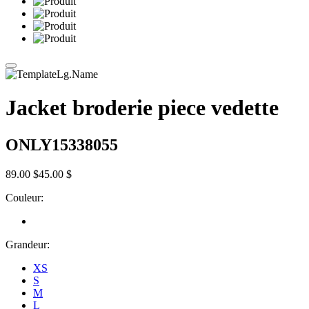
Jacket broderie piece vedette
ONLY15338055
89.00 $
45.00 $
Couleur:
Grandeur:
XS
S
M
L