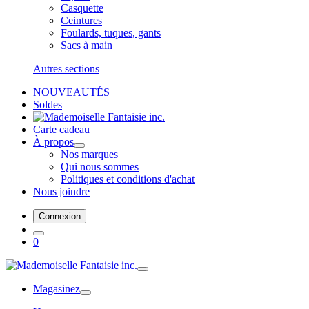
Casquette
Ceintures
Foulards, tuques, gants
Sacs à main
Autres sections
NOUVEAUTÉS
Soldes
Carte cadeau
À propos
Nos marques
Qui nous sommes
Politiques et conditions d'achat
Nous joindre
Connexion
0
Magasinez