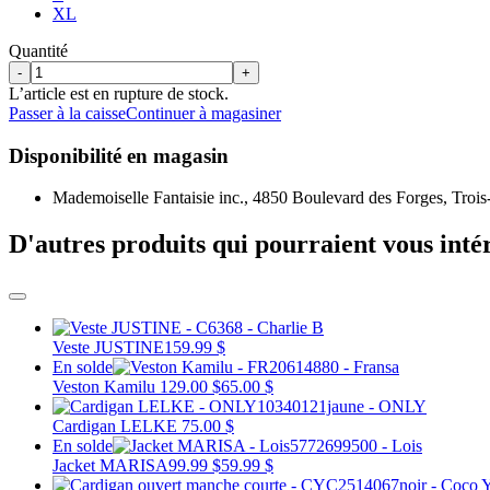
XL
Quantité
-
+
L’article est en rupture de stock.
Passer à la caisse
Continuer à magasiner
Disponibilité en magasin
Mademoiselle Fantaisie inc., 4850 Boulevard des Forges, Trois
D'autres produits qui pourraient vous inté
Veste JUSTINE
159.99 $
En solde
Veston Kamilu
129.00 $
65.00 $
Cardigan LELKE
75.00 $
En solde
Jacket MARISA
99.99 $
59.99 $