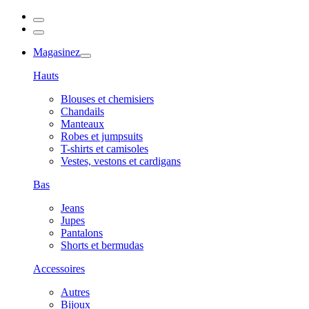
Magasinez
Hauts
Blouses et chemisiers
Chandails
Manteaux
Robes et jumpsuits
T-shirts et camisoles
Vestes, vestons et cardigans
Bas
Jeans
Jupes
Pantalons
Shorts et bermudas
Accessoires
Autres
Bijoux