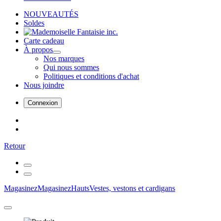
NOUVEAUTÉS
Soldes
Carte cadeau
À propos
Nos marques
Qui nous sommes
Politiques et conditions d'achat
Nous joindre
Connexion
Retour
Magasinez
Magasinez
Hauts
Vestes, vestons et cardigans