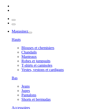
Magasinez
Hauts
Blouses et chemisiers
Chandails
Manteaux
Robes et jumpsuits
T-shirts et camisoles
Vestes, vestons et cardigans
Bas
Jeans
Jupes
Pantalons
Shorts et bermudas
Accessoires