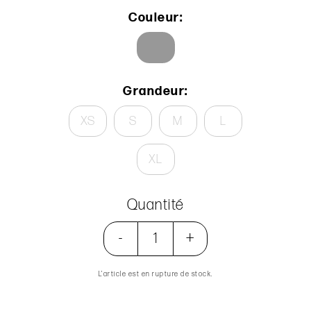
Couleur:
Grandeur:
XS
S
M
L
XL
Quantité
-
+
L’article est en rupture de stock.