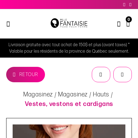
0
Livraison gratuite avec tout achat de 150$ et plus (avant taxes) *
Valable pour les résidents de la province de Québec seulement.
RETOUR
Magasinez
Magasinez
Hauts
Vestes, vestons et cardigans