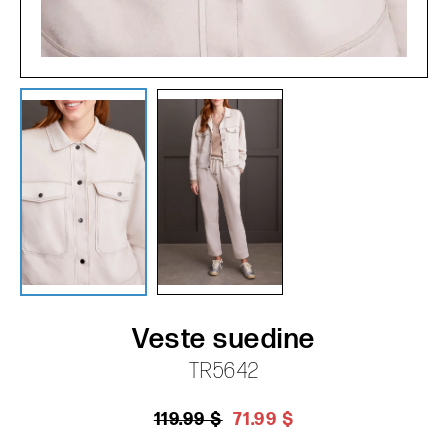
Veste suedine
TR5642
119.99 $
71.99 $