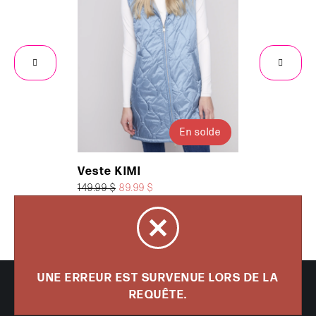
En solde
Veste KIMI
Chemise
149.99 $
89.99 $
80.00 $
UNE ERREUR EST SURVENUE LORS DE LA
Tous droits réservés 2026 - Mademoiselle Fantaisie inc.
REQUÊTE.
Propulsé par