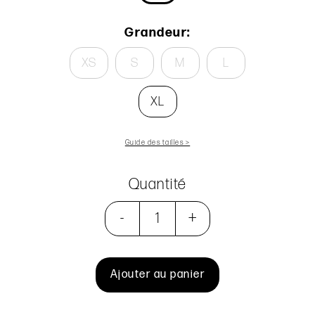
Grandeur:
XS
S
M
L
XL
Guide des tailles >
Quantité
-
+
Ajouter au panier