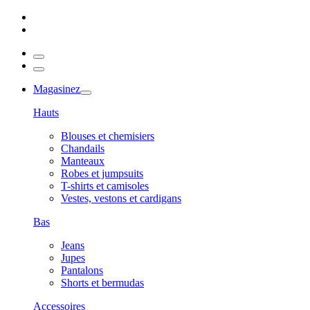
Magasinez
Hauts
Blouses et chemisiers
Chandails
Manteaux
Robes et jumpsuits
T-shirts et camisoles
Vestes, vestons et cardigans
Bas
Jeans
Jupes
Pantalons
Shorts et bermudas
Accessoires