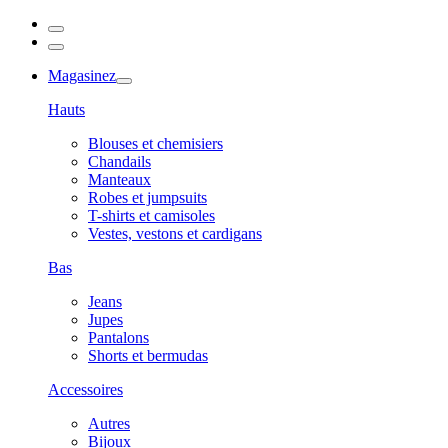
Magasinez
Hauts
Blouses et chemisiers
Chandails
Manteaux
Robes et jumpsuits
T-shirts et camisoles
Vestes, vestons et cardigans
Bas
Jeans
Jupes
Pantalons
Shorts et bermudas
Accessoires
Autres
Bijoux