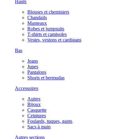
Hauts
Blouses et chemisiers
Chandails
Manteaux
Robes et jumpsuits
T-shirts et camisoles
Vestes, vestons et cardigans
Bas
Jeans
Jupes
Pantalons
Shorts et bermudas
Accessoires
Autres
Bijoux
Casquette
Ceintures
Foulards, tuques, gants
Sacs à main
Autres sections