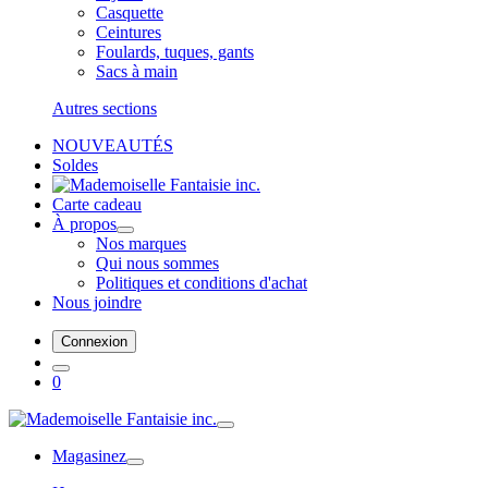
Casquette
Ceintures
Foulards, tuques, gants
Sacs à main
Autres sections
NOUVEAUTÉS
Soldes
Carte cadeau
À propos
Nos marques
Qui nous sommes
Politiques et conditions d'achat
Nous joindre
Connexion
0
Magasinez