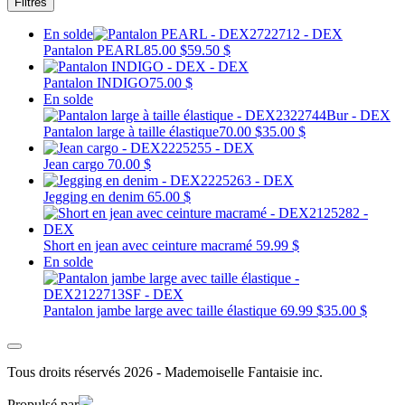
Filtres
En solde
Pantalon PEARL
85.00 $
59.50 $
Pantalon INDIGO
75.00 $
En solde
Pantalon large à taille élastique
70.00 $
35.00 $
Jean cargo
70.00 $
Jegging en denim
65.00 $
Short en jean avec ceinture macramé
59.99 $
En solde
Pantalon jambe large avec taille élastique
69.99 $
35.00 $
Tous droits réservés 2026 - Mademoiselle Fantaisie inc.
Propulsé par