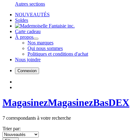
Autres sections
NOUVEAUTÉS
Soldes
Carte cadeau
À propos
Nos marques
Qui nous sommes
Politiques et conditions d'achat
Nous joindre
Connexion
Magasinez
Magasinez
Bas
DEX
7
correspondants à votre recherche
Trier par: