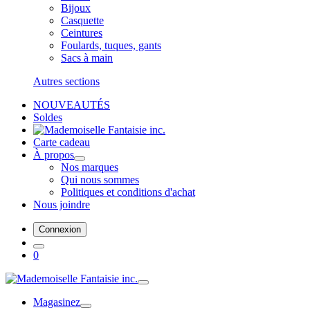
Bijoux
Casquette
Ceintures
Foulards, tuques, gants
Sacs à main
Autres sections
NOUVEAUTÉS
Soldes
Carte cadeau
À propos
Nos marques
Qui nous sommes
Politiques et conditions d'achat
Nous joindre
Connexion
0
Magasinez