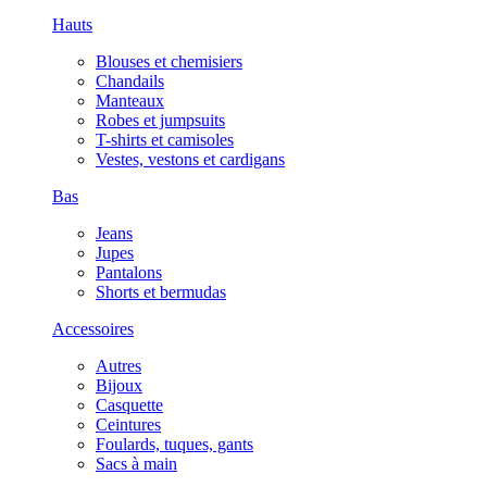
Hauts
Blouses et chemisiers
Chandails
Manteaux
Robes et jumpsuits
T-shirts et camisoles
Vestes, vestons et cardigans
Bas
Jeans
Jupes
Pantalons
Shorts et bermudas
Accessoires
Autres
Bijoux
Casquette
Ceintures
Foulards, tuques, gants
Sacs à main