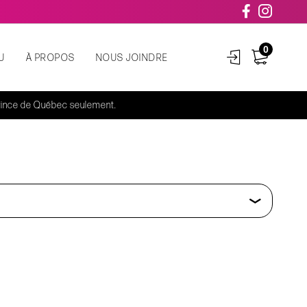
0
U
À PROPOS
NOUS JOINDRE
rovince de Québec seulement.