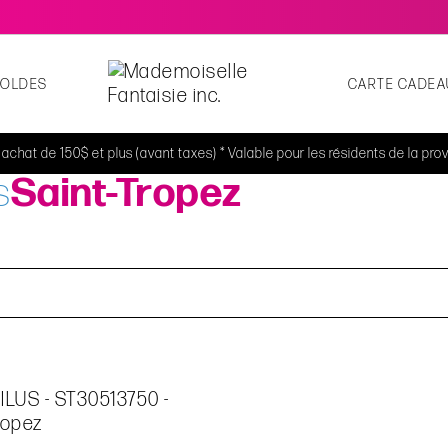
SOLDES
CARTE CADEA
t achat de 150$ et plus (avant taxes) * Valable pour les résidents de la p
s
Saint-Tropez